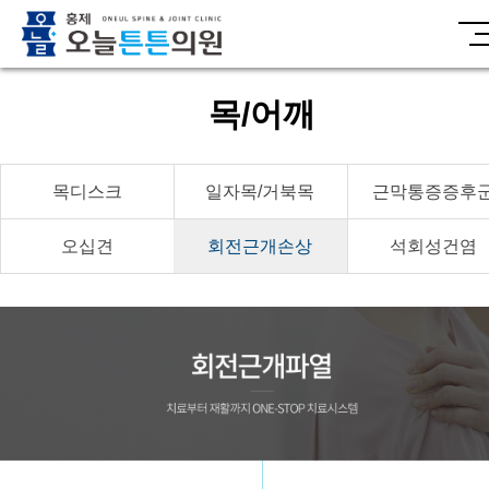
목/어깨
목디스크
일자목/거북목
근막통증증후
오십견
회전근개손상
석회성건염